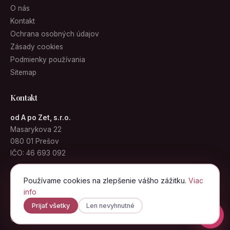
O nás
Kontakt
Ochrana osobných údajov
Zásady cookies
Podmienky používania
Sitemap
Kontakt
od A po Zet, s.r.o.
Masarykova 22
080 01 Prešov
IČO: 46 693 092
info@kabelky.sk
Používame cookies na zlepšenie vášho zážitku.
Viac
info
Prijať všetky
Len nevyhnutné
© 2026 Kabelky.sk · od A po Zet, s.r.o. · Všetky práva vyhradené