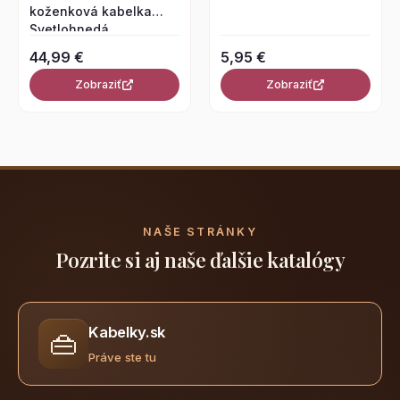
koženková kabelka
Svetlohnedá
44,99 €
5,95 €
Zobraziť
Zobraziť
NAŠE STRÁNKY
Pozrite si aj naše ďalšie katalógy
Kabelky.sk
👜
Práve ste tu