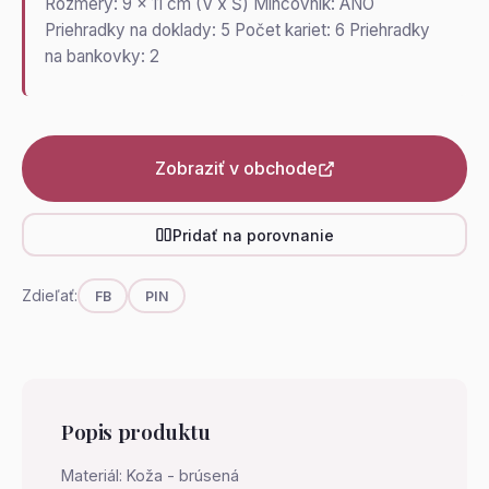
Rozmery: 9 x 11 cm (V x Š) Mincovník: ÁNO
Priehradky na doklady: 5 Počet kariet: 6 Priehradky
na bankovky: 2
Zobraziť v obchode
Pridať na porovnanie
Zdieľať:
FB
PIN
Popis produktu
Materiál: Koža - brúsená