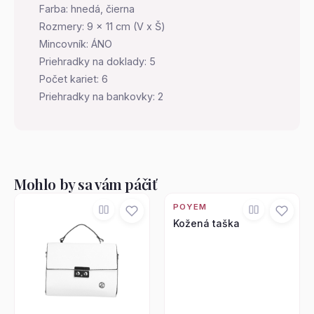
Farba: hnedá, čierna
Rozmery: 9 x 11 cm (V x Š)
Mincovník: ÁNO
Priehradky na doklady: 5
Počet kariet: 6
Priehradky na bankovky: 2
Mohlo by sa vám páčiť
POYEM
Kožená taška