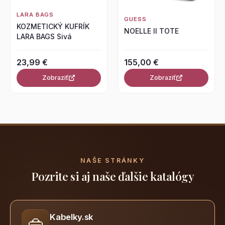
LARA BAGS
GUESS
KOZMETICKÝ KUFRÍK
NOELLE II TOTE
LARA BAGS Sivá
23,99 €
155,00 €
Zobraziť
Zobraziť
NAŠE STRÁNKY
Pozrite si aj naše ďalšie katalógy
Kabelky.sk
👜