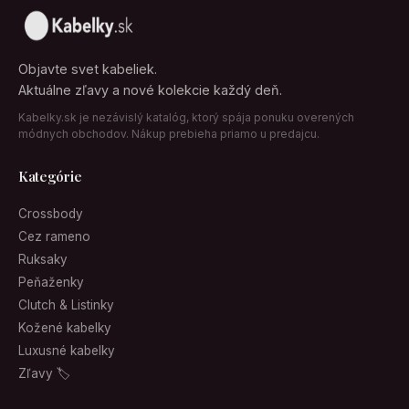
Objavte svet kabeliek.
Aktuálne zľavy a nové kolekcie každý deň.
Kabelky.sk je nezávislý katalóg, ktorý spája ponuku overených
módnych obchodov. Nákup prebieha priamo u predajcu.
Kategórie
Crossbody
Cez rameno
Ruksaky
Peňaženky
Clutch & Listinky
Kožené kabelky
Luxusné kabelky
Zľavy 🏷