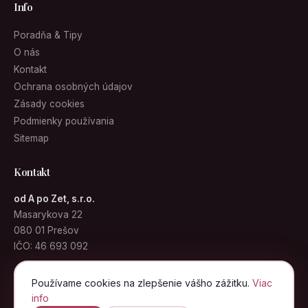
Info
Poradňa & Tipy
O nás
Kontakt
Ochrana osobných údajov
Zásady cookies
Podmienky používania
Sitemap
Kontakt
od A po Zet, s.r.o.
Masarykova 22
080 01 Prešov
IČO: 46 693 092
info@kabelky.sk
Používame cookies na zlepšenie vášho zážitku.
Viac
info