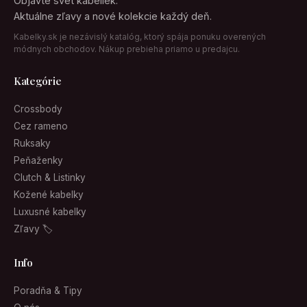
Objavte svet kabeliek.
Aktuálne zľavy a nové kolekcie každý deň.
Kabelky.sk je nezávislý katalóg, ktorý spája ponuku overených
módnych obchodov. Nákup prebieha priamo u predajcu.
Kategórie
Crossbody
Cez rameno
Ruksaky
Peňaženky
Clutch & Listinky
Kožené kabelky
Luxusné kabelky
Zľavy 🏷
Info
Poradňa & Tipy