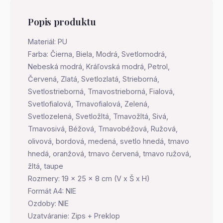
Popis produktu
Materiál: PU
Farba: Čierna, Biela, Modrá, Svetlomodrá,
Nebeská modrá, Kráľovská modrá, Petrol,
Červená, Zlatá, Svetlozlatá, Strieborná,
Svetlostrieborná, Tmavostrieborná, Fialová,
Svetlofialová, Tmavofialová, Zelená,
Svetlozelená, Svetložltá, Tmavožltá, Sivá,
Tmavosivá, Béžová, Tmavobéžová, Ružová,
olivová, bordová, medená, svetlo hnedá, tmavo
hnedá, oranžová, tmavo červená, tmavo ružová,
žltá, taupe
Rozmery: 19 x 25 x 8 cm (V x Š x H)
Formát A4: NIE
Ozdoby: NIE
Uzatváranie: Zips + Preklop