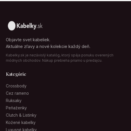
Objavte svet kabeliek.
Aktuálne zľavy a nové kolekcie každý deň.
Kabelky.sk je nezávislý katalóg, ktorý spája ponuku overených
módnych obchodov. Nákup prebieha priamo u predajcu.
Kategórie
Crossbody
Cez rameno
Ruksaky
Peňaženky
Clutch & Listinky
Kožené kabelky
Luxusné kabelky