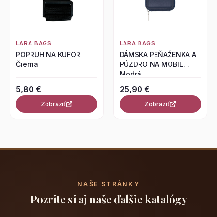
LARA BAGS
LARA BAGS
POPRUH NA KUFOR
DÁMSKA PEŇAŽENKA A
Čierna
PÚZDRO NA MOBIL
Modrá
5,80 €
25,90 €
Zobraziť
Zobraziť
NAŠE STRÁNKY
Pozrite si aj naše ďalšie katalógy