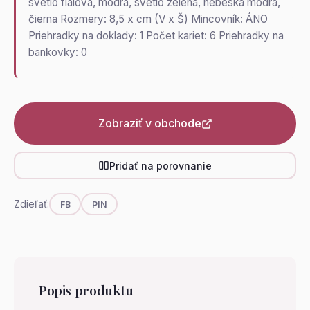
svetlo fialová, modrá, svetlo zelená, nebeská modrá,
čierna Rozmery: 8,5 x cm (V x Š) Mincovník: ÁNO
Priehradky na doklady: 1 Počet kariet: 6 Priehradky na
bankovky: 0
Zobraziť v obchode
Pridať na porovnanie
Zdieľať:
FB
PIN
Popis produktu