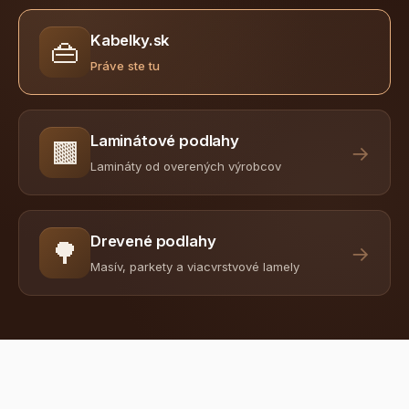
Kabelky.sk
👜
Práve ste tu
Laminátové podlahy
🟫
→
Lamináty od overených výrobcov
Drevené podlahy
🌳
→
Masív, parkety a viacvrstvové lamely