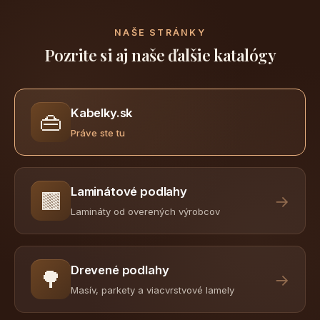
NAŠE STRÁNKY
Pozrite si aj naše ďalšie katalógy
Kabelky.sk
👜
Práve ste tu
Laminátové podlahy
🟫
→
Lamináty od overených výrobcov
Drevené podlahy
🌳
→
Masív, parkety a viacvrstvové lamely