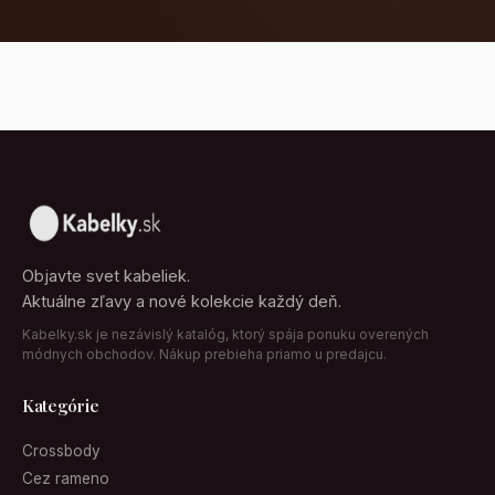
Objavte svet kabeliek.
Aktuálne zľavy a nové kolekcie každý deň.
Kabelky.sk je nezávislý katalóg, ktorý spája ponuku overených
módnych obchodov. Nákup prebieha priamo u predajcu.
Kategórie
Crossbody
Cez rameno