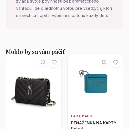
zvláda svoje povinnosti bez dramatického
vzhľadu. Ide o jednotnú voľbu pre všetkých, ktorí
sa nechcú trápiť s vybíraním batohu každý deň.
Mohlo by sa vám páčiť
LARA BAGS
PEŇAŽENKA NA KARTY
Petrol