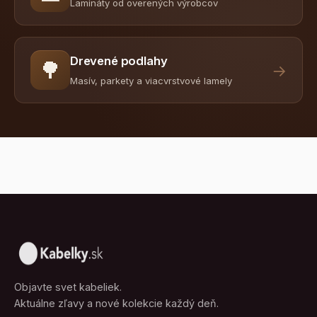
Lamináty od overených výrobcov
Drevené podlahy
🌳
→
Masív, parkety a viacvrstvové lamely
Objavte svet kabeliek.
Aktuálne zľavy a nové kolekcie každý deň.