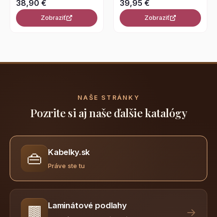
38,90 €
39,95 €
Zobraziť
Zobraziť
NAŠE STRÁNKY
Pozrite si aj naše ďalšie katalógy
Kabelky.sk
👜
Práve ste tu
Laminátové podlahy
🟫
→