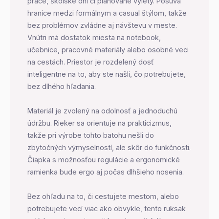
práce, školské dni či plánované výlety. Posúva
hranice medzi formálnym a casual štýlom, takže
bez problémov zvládne aj návštevu v meste.
Vnútri má dostatok miesta na notebook,
učebnice, pracovné materiály alebo osobné veci
na cestách. Priestor je rozdelený dosť
inteligentne na to, aby ste našli, čo potrebujete,
bez dlhého hľadania.
Materiál je zvolený na odolnosť a jednoduchú
údržbu. Rieker sa orientuje na prakticizmus,
takže pri výrobe tohto batohu nešli do
zbytočných výmyselností, ale skôr do funkčnosti.
Čiapka s možnosťou regulácie a ergonomické
ramienka bude ergo aj počas dlhšieho nosenia.
Bez ohľadu na to, či cestujete mestom, alebo
potrebujete vecí viac ako obvykle, tento ruksak