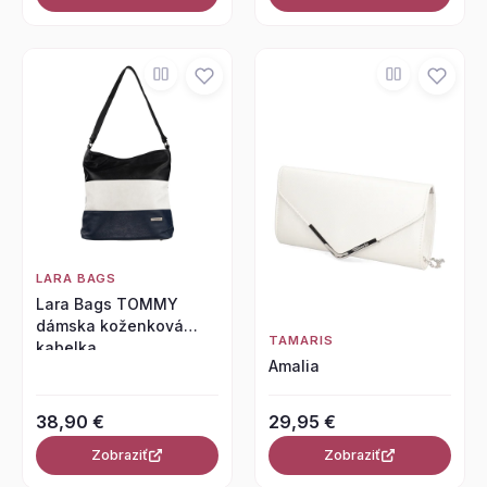
LARA BAGS
Lara Bags TOMMY
dámska koženková
TAMARIS
kabelka
Amalia
čierna/sivá/tmavomodrá
38,90 €
29,95 €
Zobraziť
Zobraziť