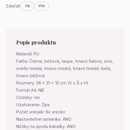
Zdieľať:
FB
PIN
Popis produktu
Materiál: PU
Farba: Čierna, béžová, taupe, tmavo fialová, sivá,
svetlo hnedá, tmavo modrá, tmavo hnedá, biela,
tmavo béžová
Rozmery: 28 x 31 x 10 cm (V x Š x H)
Formát A4: NIE
Ozdoby: nie
Uzatváranie: Zips
Počet vreciek: 9x vrecko
Nastaviteľné ramienko: ÁNO
Nôžky na spodu kabelky: ÁNO