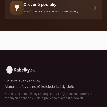
Drevené podlahy
🌳
→
Masív, parkety a viacvrstvové lamely
Objavte svet kabeliek.
Aktuálne zľavy a nové kolekcie každý deň.
Kabelky.sk je nezávislý katalóg, ktorý spája ponuku overených
módnych obchodov. Nákup prebieha priamo u predajcu.