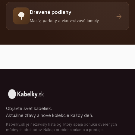
Drevené podlahy
🌳
→
Masív, parkety a viacvrstvové lamely
Objavte svet kabeliek.
Aktuálne zľavy a nové kolekcie každý deň.
Kabelky.sk je nezávislý katalóg, ktorý spája ponuku overených
módnych obchodov. Nákup prebieha priamo u predajcu.