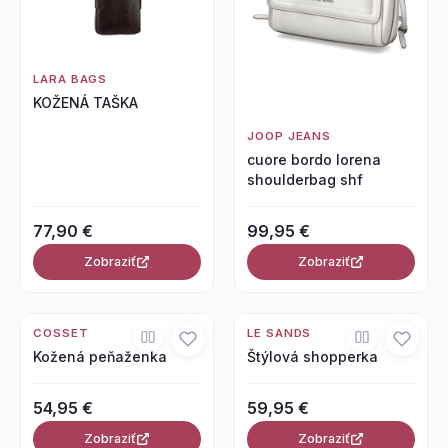
LARA BAGS
KOŽENÁ TAŠKA
JOOP JEANS
cuore bordo lorena
shoulderbag shf
77,90 €
99,95 €
Zobraziť
Zobraziť
COSSET
LE SANDS
Kožená peňaženka
Štýlová shopperka
54,95 €
59,95 €
Zobraziť
Zobraziť