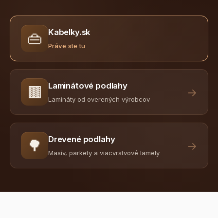
Kabelky.sk
👜
Práve ste tu
Laminátové podlahy
🟫
→
Lamináty od overených výrobcov
Drevené podlahy
🌳
→
Masív, parkety a viacvrstvové lamely