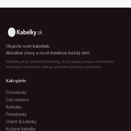
Objavte svet kabeliek.
Aktuálne zľavy a nové kolekcie každý deň.
Kabelky.sk je nezávislý katalóg, ktorý spája ponuku overených
módnych obchodov. Nákup prebieha priamo u predajcu.
Kategórie
Crossbody
Cez rameno
Ruksaky
Peňaženky
Clutch & Listinky
Kožené kabelky