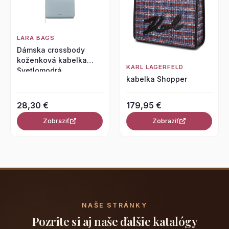
LARA BAGS
Dámska crossbody
koženková kabelka
KARL LAGERFELD
Svetlomodrá
kabelka Shopper
28,30 €
179,95 €
Zobraziť
Zobraziť
NAŠE STRÁNKY
Pozrite si aj naše ďalšie katalógy