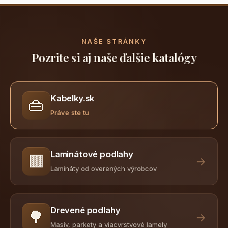
NAŠE STRÁNKY
Pozrite si aj naše ďalšie katalógy
Kabelky.sk
👜
Práve ste tu
Laminátové podlahy
🟫
→
Lamináty od overených výrobcov
Drevené podlahy
🌳
→
Masív, parkety a viacvrstvové lamely