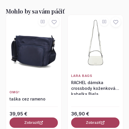
Mohlo by sa vám páčiť
LARA BAGS
RACHEL dámska
crossbody koženková
OMG!
kabelka Biela
taška cez rameno
39,95 €
36,90 €
Zobraziť
Zobraziť