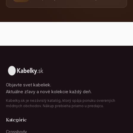
Objavte svet kabeliek.
Aktuálne zľavy a nové kolekcie každý deň.
Kabelky.sk je nezávislý katalóg, ktorý spája ponuku overených
módnych obchodov. Nákup prebieha priamo u predajcu.
Kategórie
Crossbody