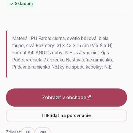
✓ Skladom
Materiál: PU Farba: čierna, svetlo béžová, biela,
taupe, sivá Rozmery: 31 x 43 x 15 cm (V x Š x H)
Formát A4: ÁNO Ozdoby: NIE Uzatváranie: Zips
Počet vreciek: 7x vrecko Nastaviteľné ramienko:
Prídavné ramienko Nôžky na spodu kabelky: NIE
Zobraziť v obchode
Pridať na porovnanie
Zdieľať:
FB
PIN